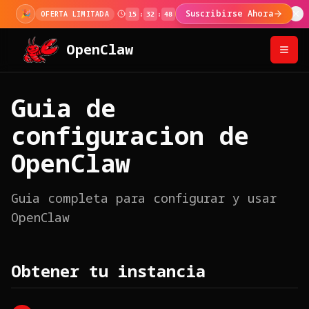
🎉
Suscribirse Ahora
OFERTA LIMITADA
15
:
32
:
48
OpenClaw
Guia de
configuracion de
OpenClaw
Guia completa para configurar y usar
OpenClaw
Obtener tu instancia