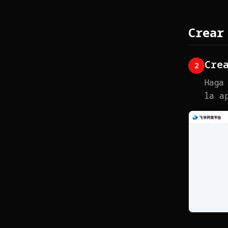
Crear
Cre
2
Haga
la a