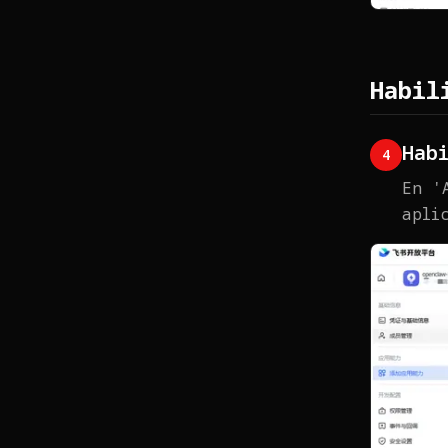
Habil
Hab
4
En '
apli