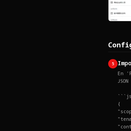
Confi
Imp
5
En '
JSON
```j
{
"sco
"ten
"con