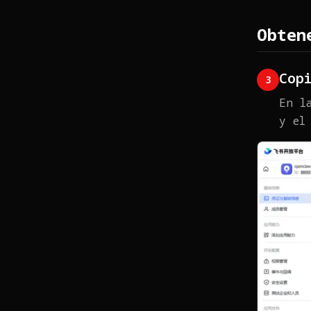
Obten
Cop
3
En l
y el