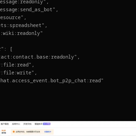
message:readonly",
message:send_as_bot",
resource",
ets:spreadsheet",
i:wiki:readonly"
r": [
tact:contact.base:readonly",
y:file:read",
y:file:write",
chat.access_event.bot_p2p_chat:read"