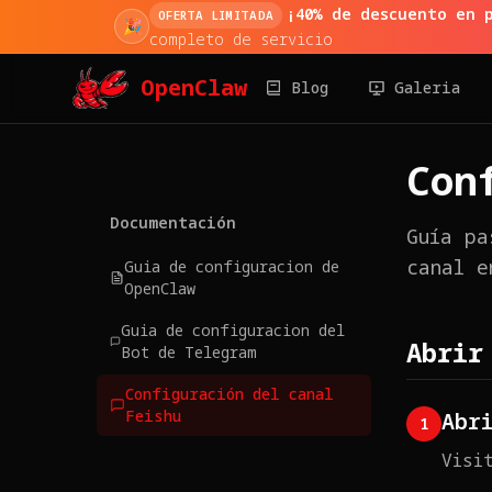
¡40% de descuento en 
OFERTA LIMITADA
🎉
completo de servicio
OpenClaw
Blog
Galeria
Con
Documentación
Guía pa
canal e
Guia de configuracion de
OpenClaw
Guia de configuracion del
Abrir
Bot de Telegram
Configuración del canal
Feishu
Abr
1
Visi