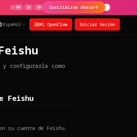
Suscribirse Ahora
09
:
16
:
38
Español
Mi OpenClaw
Iniciar Sesión
Feishu
 y configurarla como
e Feishu
on su cuenta de Feishu.