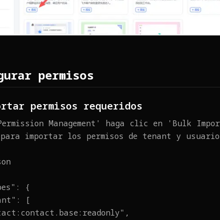
gurar permisos
ortar permisos requeridos
Permission Management' haga clic en 'Bulk Impor
 para importar los permisos de tenant y usuario
son
pes": {
ant": [
tact:contact.base:readonly",