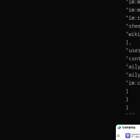
"im:
"im:
"im:
"she
"wik
],
"use
"con
"ail
"ail
"im:
]
}
}