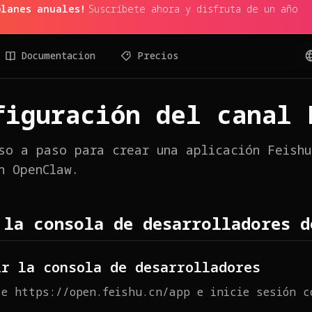
planes anuales!
Suscríbete ahora y disfruta de un año
Documentacion
Precios
figuración del canal 
so a paso para crear una aplicación Feishu
n OpenClaw.
 la consola de desarrolladores d
ir la consola de desarrolladores
te https://open.feishu.cn/app e inicie sesión c