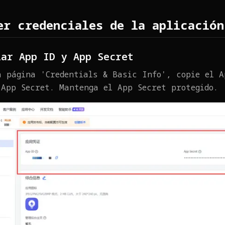
er credenciales de la aplicación
iar App ID y App Secret
a página 'Credentials & Basic Info', copie el A
 App Secret. Mantenga el App Secret protegido.