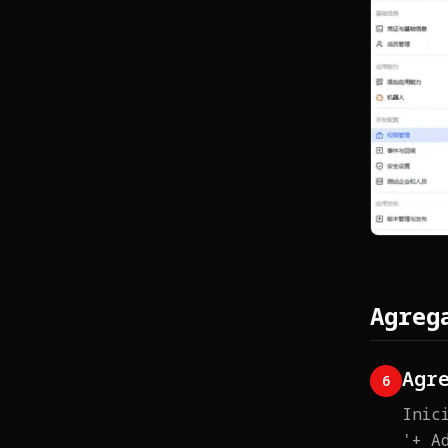
Agreg
Agr
6
Inic
'+ A