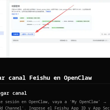
ar canal Feishu en OpenClaw
egar canal
ie sesión en OpenClaw, vaya a 'My OpenClaw' → 
dd Channel'. Ingrese el Feishu App ID y App Sec