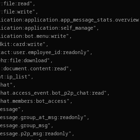
y:file:read",
y:file:write",
lication:application.app_message_stats.overview
lication:application:self_manage",
lication:bot.menu:write",
dkit:card:write",
tact:user.employee_id:readonly",
ehr:file:download",
s:document.content:read",
nt:ip_list",
chat",
chat.access_event.bot_p2p_chat:read",
chat.members:bot_access",
message",
message.group_at_msg:readonly",
message.group_msg",
message.p2p_msg:readonly",