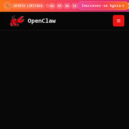
🎊
100.000+ usuários!
Use o código no pagamento p
MARCO 100K
OpenClaw