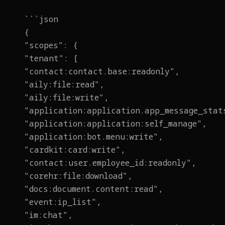
```json
{
"scopes": {
"tenant": [
"contact:contact.base:readonly",
"aily:file:read",
"aily:file:write",
"application:application.app_message_stat
"application:application:self_manage",
"application:bot.menu:write",
"cardkit:card:write",
"contact:user.employee_id:readonly",
"corehr:file:download",
"docs:document.content:read",
"event:ip_list",
"im:chat",