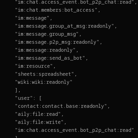
"im:chat.access_event.bot_p2p_chat:read",
"im:chat.members:bot_access",
"im:message",
"im:message.group_at_msg:readonly",
"im:message.group_msg",
"im:message.p2p_msg:readonly",
"im:message:readonly",
"im:message:send_as_bot",
"im:resource",
"sheets:spreadsheet",
"wiki:wiki:readonly"
],
"user": [
"contact:contact.base:readonly",
"aily:file:read",
"aily:file:write",
"im:chat.access_event.bot_p2p_chat:read"