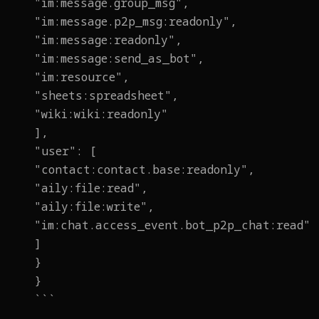
"im:message.group_msg",
"im:message.p2p_msg:readonly",
"im:message:readonly",
"im:message:send_as_bot",
"im:resource",
"sheets:spreadsheet",
"wiki:wiki:readonly"
],
"user": [
"contact:contact.base:readonly",
"aily:file:read",
"aily:file:write",
"im:chat.access_event.bot_p2p_chat:read"
]
}
}