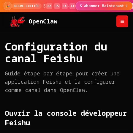
🎉
S'abonner Maintenant
OFFRE LIMITÉE
02
:
15
:
14
:
10
OpenClaw
Configuration du
canal Feishu
Guide étape par étape pour créer une
application Feishu et la configurer
comme canal dans OpenClaw.
Ouvrir la console développeur
Feishu