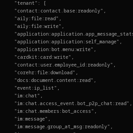
"tenant": [
"contact:contact.base:readonly",
"aily:file:read",
"aily:file:write",
"application:application.app_message_stat
"application:application:self_manage",
"application:bot.menu:write",
"cardkit:card:write",
"contact:user.employee_id:readonly",
"corehr:file:download",
"docs:document.content:read",
"event:ip_list",
"im:chat",
"im:chat.access_event.bot_p2p_chat:read",
"im:chat.members:bot_access",
"im:message",
"im:message.group_at_msg:readonly",