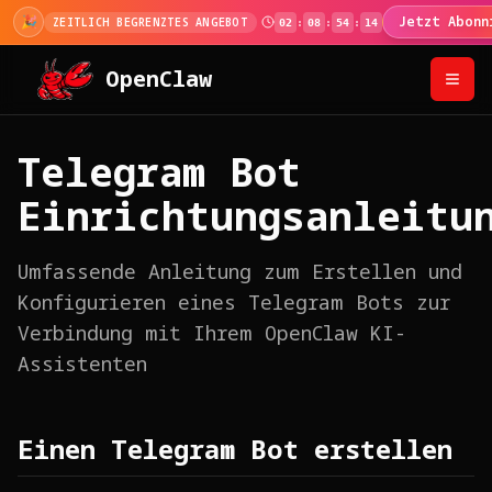
🎉
Jetzt Abonn
ZEITLICH BEGRENZTES ANGEBOT
02
:
08
:
54
:
13
OpenClaw
Telegram Bot
Einrichtungsanleitu
Umfassende Anleitung zum Erstellen und
Konfigurieren eines Telegram Bots zur
Verbindung mit Ihrem OpenClaw KI-
Assistenten
Einen Telegram Bot erstellen